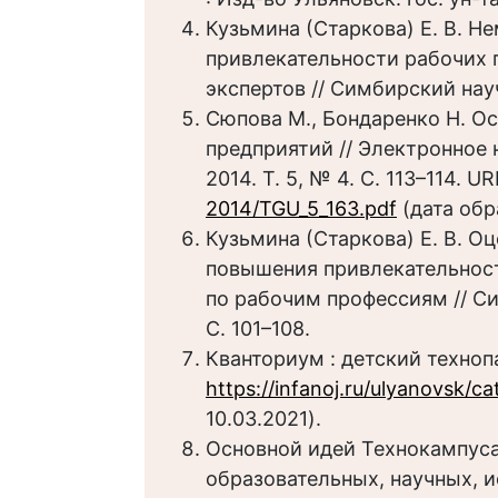
Кузьмина (Старкова) Е. В. 
привлекательности рабочих 
экспертов // Симбирский науч
Сюпова М., Бондаренко Н. О
предприятий // Электронное 
2014. Т. 5, № 4. С. 113–114. U
2014/TGU_5_163.pdf
(дата обр
Кузьмина (Старкова) Е. В. О
повышения привлекательнос
по рабочим профессиям // Си
С. 101–108.
Кванториум : детский техноп
https://infanoj.ru/ulyanovsk/ca
10.03.2021).
Основной идей Технокампуса
образовательных, научных, и