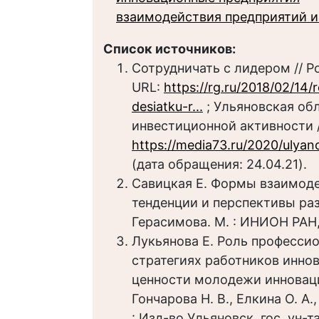
взаимодействия предприятий и
Список источников:
Сотрудничать с лидером // Р
URL:
https://rg.ru/2018/02/14/
desiatku-r...
; Ульяновская обл
инвестиционной активности /
https://media73.ru/2020/ulyano
(дата обращения: 24.04.21).
Савицкая Е. Формы взаимодей
тенденции и перспективы разв
Герасимова. М. : ИНИОН РАН, 2
Лукьянова Е. Роль професси
стратегиях работников инно
ценности молодежи инновацио
Гончарова Н. В., Елкина О. А.
: Изд-во Ульяновск. гос. ун-та