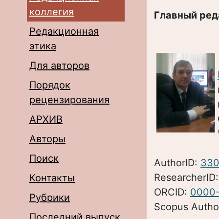
коллегия
Главный ред
Редакционная
этика
Для авторов
Порядок
рецензирования
АРХИВ
Авторы
Поиск
AuthorID:
330
ResearcherID
Контакты
ORCID:
0000
Рубрики
Scopus Autho
Последний выпуск