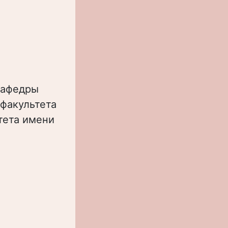
кафедры
факультета
тета имени