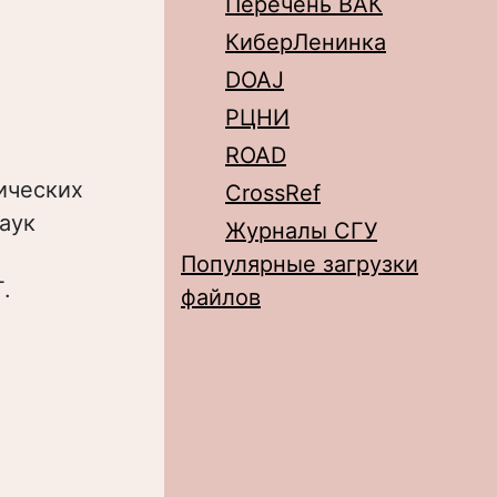
Перечень ВАК
КиберЛенинка
DOAJ
РЦНИ
ROAD
тических
CrossRef
аук
Журналы СГУ
Популярные загрузки
.
файлов