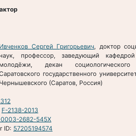
актор
Ивченков Сергей Григорьевич
, доктор соц
наук, профессор, заведующий кафедрой
молодёжи, декан социологического 
Саратовского государственного университе
Чернышевского (Саратов, Россия)
312​
:
F-2138-2013
-0003-2682-545X
r ID:
57205194574