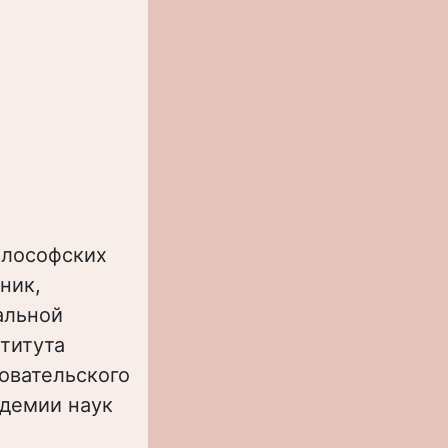
илософских
ник,
альной
титута
овательского
адемии наук