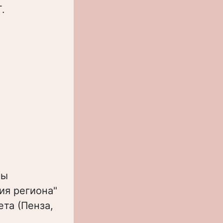
.
ры
ия региона"
та (Пенза,