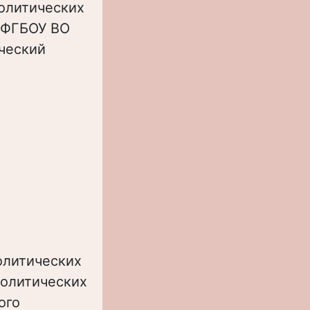
политических
 ФГБОУ ВО
ческий
олитических
политических
ого