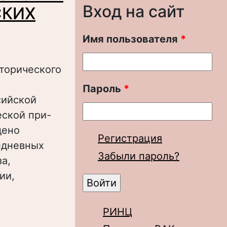
Вход на сайт
СКИХ
Имя пользователя
*
сторического
Пароль
*
сийской
еской при-
дено
Регистрация
едневных
Забыли пароль?
а,
ии,
РИНЦ
 В