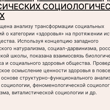
СИЧЕСКИХ СОЦИОЛОГИЧЕ
Х
ящена анализу трансформации социальных
й о категории «здоровья» на протяжении и
щества. Используя концепцию западного
кого натурализма, социал-дарвинизма, рос
кой школы, показана взаимосвязь биологич
а и социального здоровья общества. Прове
ское осмысление ценности здоровья в повс
 основе структурно-функционального анализ
социологии, феноменологической социолог
ма, виталистической социологии и др.
 ЭВОЛЮЦИЯ ПРЕДСТАВЛЕНИЙ О ЗДОРОВЬЕ