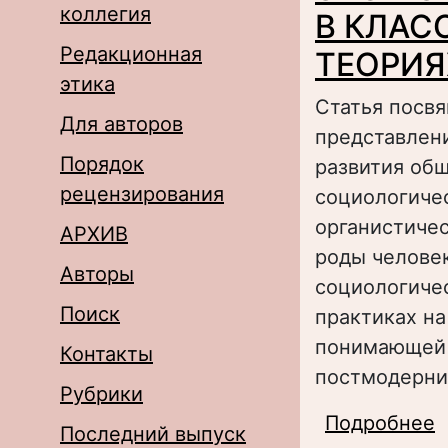
коллегия
В КЛАС
Редакционная
ТЕОРИЯ
этика
Статья посв
Для авторов
представлени
Порядок
развития об
рецензирования
социологичес
органистичес
АРХИВ
роды человек
Авторы
социологиче
Поиск
практиках на
понимающей 
Контакты
постмодерниз
Рубрики
Подробнее
о
Последний выпуск