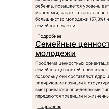
ребенка, повышается уровень де
молодежи, растет ответственное
большинство молодежи (57,3%) не
семейного счастья.
Подробнее
о Социально-демогр
Семейные ценност
установок и практик
молодежи
Проблема ценностных ориентаций
семейных ценностей, привлекает
поскольку они составляют ядро 
лидирующие позиции в структуре
выстраивается определенный тип
передаются традиции и жизненны
Подробнее
о Семейные ценност