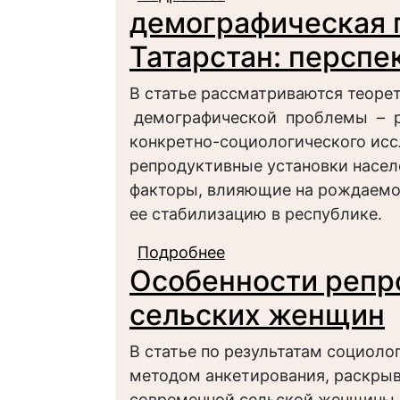
демографическая 
демографическое по
Татарстан: перспе
В статье рассматриваются теоре
демографической проблемы – р
конкретно-социологического исс
репродуктивные установки насел
факторы, влияющие на рождаемос
ее стабилизацию в республике.
Подробнее
о демографическая п
Особенности репр
перспективы реализа
сельских женщин
В статье по результатам социоло
методом анкетирования, раскрыв
современной сельской женщины. 