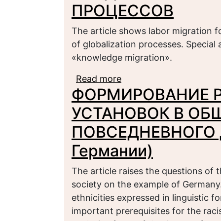
ПРОЦЕССОВ
The article shows labor migration f
of globalization processes. Special 
«knowledge migration».
Read more
about РАЗВИТИЕ ФО
ФОРМИРОВАНИЕ 
ГЛОБАЛЬНЫХ ПРОЦЕ
УСТАНОВОК В ОБ
ПОВСЕДНЕВНОГО Д
Германии)
The article raises the questions of t
society on the example of Germany
ethnicities expressed in linguistic 
important prerequisites for the rac