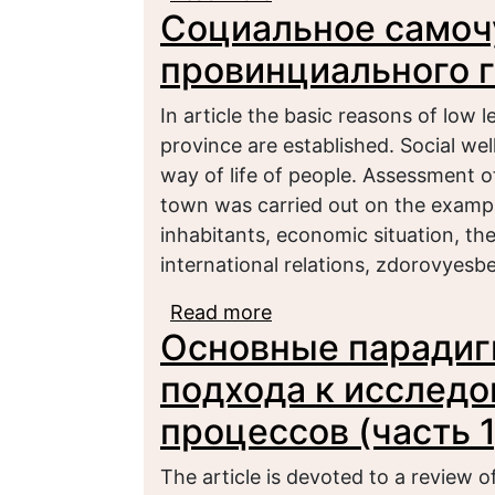
Социальное самоч
КОЛУМБИИ: СОПОСТ
ИССЛЕДОВАНИЯ
провинциального 
In article the basic reasons of low l
province are established. Social well
way of life of people. Assessment of
town was carried out on the example 
inhabitants, economic situation, th
international relations, zdorovyesb
Read more
about Социальное сам
Основные парадиг
подхода к исслед
процессов (часть 1
The article is devoted to a review 