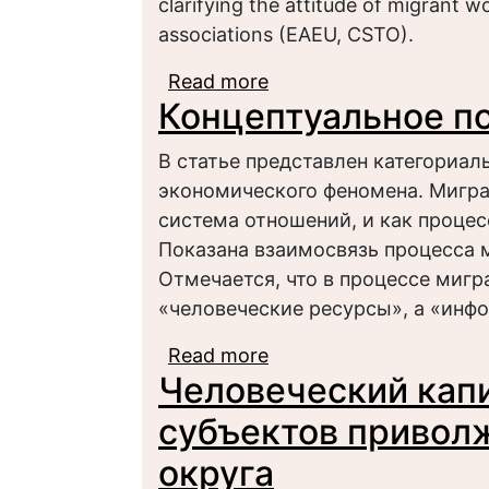
clarifying the attitude of migrant w
associations (EAEU, CSTO).
Read more
about The potential of 
Концептуальное п
enhance integration pr
В статье представлен категориал
экономического феномена. Мигра
система отношений, и как процес
Показана взаимосвязь процесса м
Отмечается, что в процессе миг
«человеческие ресурсы», а «инф
Read more
about Концептуальное
Человеческий капи
субъектов привол
округа