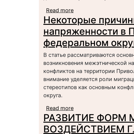
Read more
about Социальные изм
Некоторые причин
напряженности в 
федеральном окру
В статье рассматриваются основ
возникновения межэтнической н
конфликтов на территории Приво
внимание уделяется роли миграц
стереотипов как основным конфл
округа.
Read more
about Некоторые при
РАЗВИТИЕ ФОРМ 
Приволжском федерал
ВОЗДЕЙСТВИЕМ 