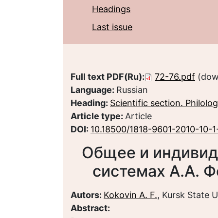
Headings
Last issue
Full text PDF(Ru):
72-76.pdf
(dow
Language:
Russian
Heading:
Scientific section. Philolo
Article type:
Article
DOI:
10.18500/1818-9601-2010-10-1
Общее и индивид
системах А.А. Ф
Autors:
Kokovin A. F.
, Kursk State U
Abstract: