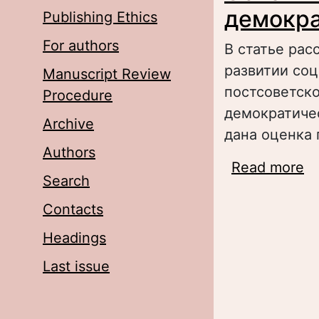
демокра
Publishing Ethics
For authors
В статье рас
развитии со
Manuscript Review
постсоветск
Procedure
демократиче
Archive
дана оценка 
Authors
Read more
a
Search
з
Contacts
Headings
Last issue