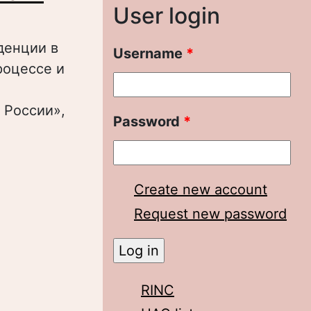
User login
денции в
Username
*
роцессе и
 России»,
Password
*
демократии на
Create new account
Request new password
RINC