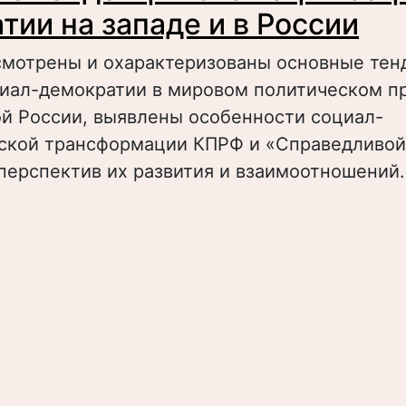
тии на западе и в России
смотрены и охарактеризованы основные тен
циал-демократии в мировом политическом п
ой России, выявлены особенности социал-
ской трансформации КПРФ и «Справедливой
перспектив их развития и взаимоотношений.
bout Основные тенденции эволюции социал-
ападе и в России