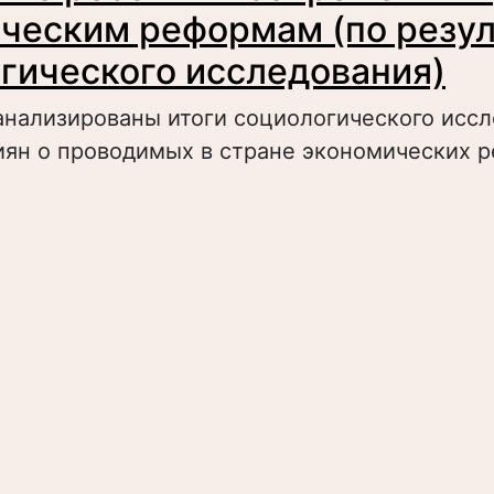
ческим реформам (по резу
гического исследования)
анализированы итоги социологического исс
иян о проводимых в стране экономических 
bout Отношение россиян к современным эк
еформам (по результатам социологического 