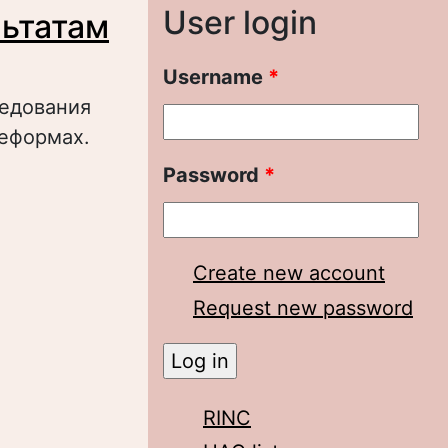
User login
льтатам
Username
*
ледования
реформах.
Password
*
ономическим
исследования)
Create new account
Request new password
RINC