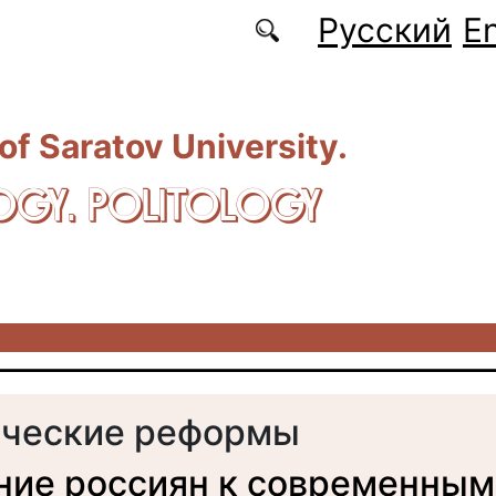
Русский
En
 of Saratov University.
OGY. POLITOLOGY
ические реформы
ие россиян к современным