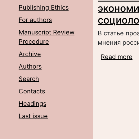
экономи
Publishing Ethics
социоло
For authors
Manuscript Review
В статье про
Procedure
мнения росс
Archive
Read more
a
р
Authors
Search
Contacts
Headings
Last issue