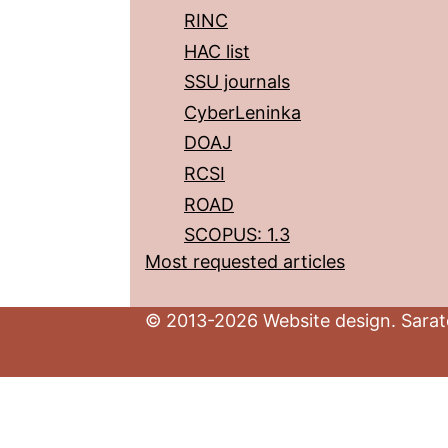
RINC
HAC list
SSU journals
CyberLeninka
DOAJ
RCSI
ROAD
SCOPUS: 1.3
Most requested articles
© 2013-2026 Website design. Sarato