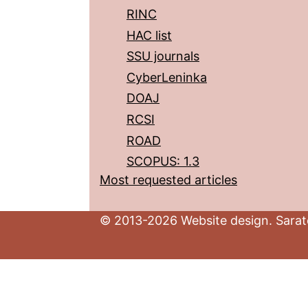
RINC
HAC list
SSU journals
CyberLeninka
DOAJ
RCSI
ROAD
SCOPUS: 1.3
Most requested articles
© 2013-2026 Website design. Sarato