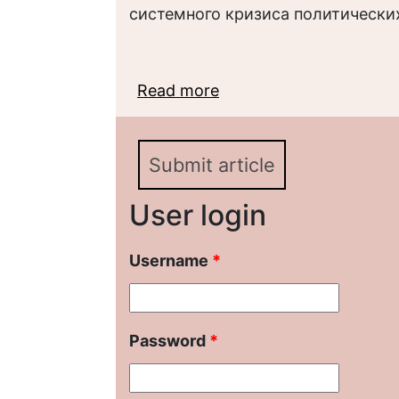
системного кризиса политических
Read more
about Кризис августа
объяснения и модели 
Ельцина)
Submit article
User login
Username
*
Password
*