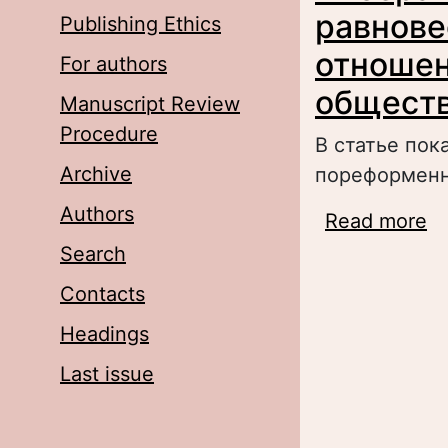
равнове
Publishing Ethics
отноше
For authors
обществ
Manuscript Review
Procedure
В статье пок
Archive
пореформенн
Authors
Read more
a
в
Search
о
Contacts
Headings
Last issue