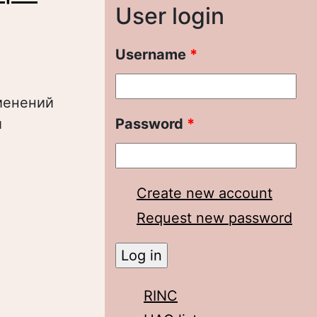
User login
Username
*
зменений
и
Password
*
равновесия и
данским
Create new account
Request new password
RINC