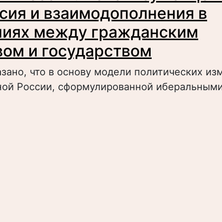
сия и взаимодополнения в
ниях между гражданским
ом и государством
азано, что в основу модели политических и
ой России, сформулированной иберальным
bout Либералы России: к анализу концепции 
заимодополнения в отношениях между граж
бществом и государством