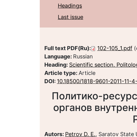
Headings
Last issue
Full text PDF(Ru):
102-105_1.pdf
(
Language:
Russian
Heading:
Scientific section. Politol
Article type:
Article
DOI:
10.18500/1818-9601-2011-11-4
Политико-ресур
органов внутрен
Autors:
Petrov D. E.
, Saratov State 