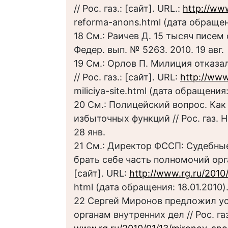
// Рос. газ.: [сайт]. URL.:
http://ww
reforma-anons.html (дата обращен
18 См.: Раичев Д. 15 тысяч писем о
Федер. вып. № 5263. 2010. 19 авг.
19 См.: Орлов П. Милиция отказа
// Рос. газ.: [сайт]. URL:
http://www
miliciya-site.html (дата обращения:
20 См.: Полицейский вопрос. Ка
избыточных функций // Рос. газ. 
28 янв.
21 См.: Директор ФСCП: Судебные
брать себе часть полномочий орга
[сайт]. URL:
http://www.rg.ru/2010
html (дата обращения: 18.01.2010)
22 Сергей Миронов предложил у
органам внутренних дел // Рос. газ.