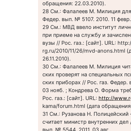
обращения: 22.03.2010).
28 См.: Фалалеев М. Милиция для 
Федер. вып. № 5107. 2010. 11 февр.
29 См.: МВД ввело институт личн
при приеме на службу и зачисле
вузы // Рос. газ.: [сайт]. URL: http:
rg.ru/2010/11/26/mvd-anons.html 
26.11.2010).
30 См.: Фалалеев М. Милиция чи
ских проверят на специальных п
ских приборах // Рос. газ. Федер.
03 нояб. ; Кондрева О. Форма тре
Рос. газ.: [сайт]. URL:
http://www.r
kama/forum.html (дата обращения:
31 См.: Рузанова Н. Полицейский 
считает министр внутренних дел //
вып. № 5544. 2011. 03 авг..