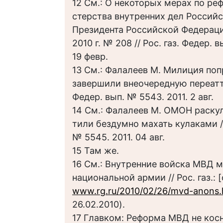
12 См.: О некоторых мерах по р
стерства внутренних дел Российс
Президента Российской Федераци
2010 г. № 208 // Рос. газ. Федер. в
19 февр.
13 См.: Фалалеев М. Милиция по
завершили внеочередную переатте
Федер. вып. № 5543. 2011. 2 авг.
14 См.: Фалалеев М. ОМОН раскул
тили бездумно махать кулаками //
№ 5545. 2011. 04 авг.
15 Там же.
16 См.: Внутренние войска МВД м
национальной армии // Рос. газ.: [с
www.rg.ru/2010/02/26/mvd-anons.
26.02.2010).
17 Главком: Реформа МВД не кос