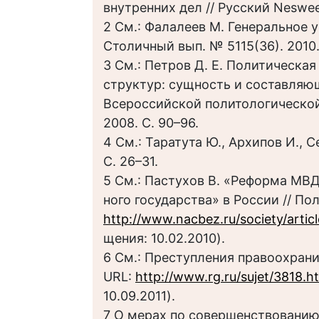
внутренних дел // Русский Nesweek
2 См.: Фалалеев М. Генеральное ув
Столичный вып. № 5115(36). 2010.
3 См.: Петров Д. Е. Политическа
структур: сущность и составляю
Всероссийской политологической
2008. С. 90–96.
4 См.: Таратута Ю., Архипов И., С
С. 26–31.
5 См.: Пастухов В. «Реформа МВД
ного государства» в России // Пол
http://www.nacbez.ru/society/arti
щения: 10.02.2010).
6 См.: Преступления правоохраните
URL:
http://www.rg.ru/sujet/3818.h
10.09.2011).
7 О мерах по совершенствованию