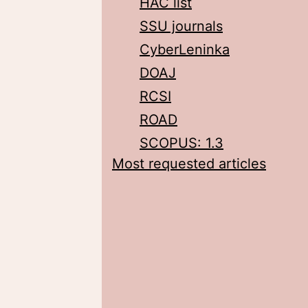
HAC list
SSU journals
CyberLeninka
DOAJ
RCSI
ROAD
SCOPUS: 1.3
Most requested articles