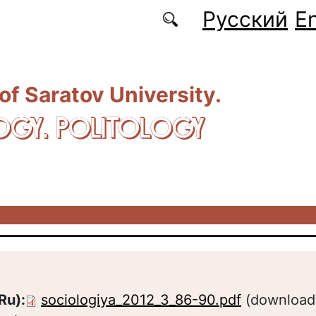
Русский
En
 of Saratov University.
OGY. POLITOLOGY
Ru):
sociologiya_2012_3_86-90.pdf
(download