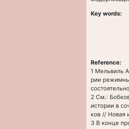
Key words:
Reference:
1 Мельвиль А
рии режимны
состоятельнос
2 См.: Бобко
истории в со
ков // Новая 
3 В конце пр