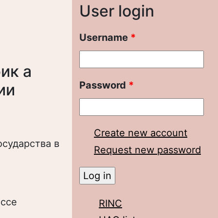
User login
Username
*
ик а
Password
*
ии
Create new account
осударства в
Request new password
ессе
RINC