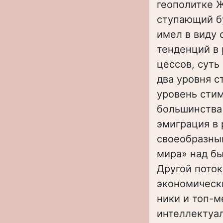
геополитке Ж
ступающий б
имел в виду
тенденций в
цессов, суть
два уровня 
уровень сти
большинства 
эмиграция в 
своеобразны
мира» над б
Другой поток
экономически
ники и топ-
интеллектуал