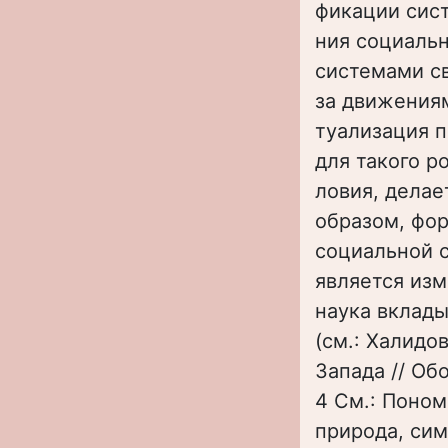
фикации сис
ния социаль
системами с
за движения
туализация п
для такого р
ловия, делае
образом, фо
социальной 
является изм
наука вклады
(см.: Халидо
Запада // Обо
4 См.: Поном
природа, сим