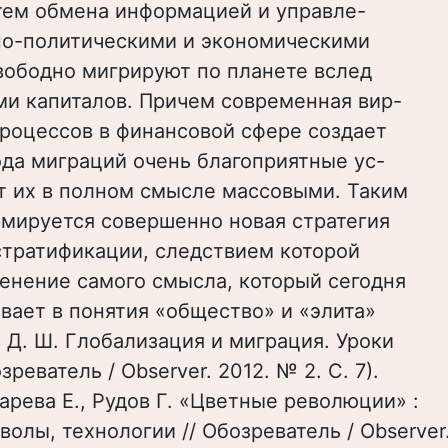
тем обмена информацией и управле-
но-политическими и экономическими
вободно мигрируют по планете вслед
ми капиталов. Причем современная вир-
роцессов в финансовой сфере создает
ода миграций очень благоприятные ус-
т их в полном смысле массовыми. Таким
рмируется совершенно новая стратегия
стратификации, следствием которой
енение самого смысла, который сегодня
вает в понятия «общество» и «элита»
в Д. Ш. Глобализация и миграция. Уроки
зреватель / Observer. 2012. № 2. С. 7).
арева Е., Рудов Г. «Цветные революции» :
волы, технологии // Обозреватель / Observer