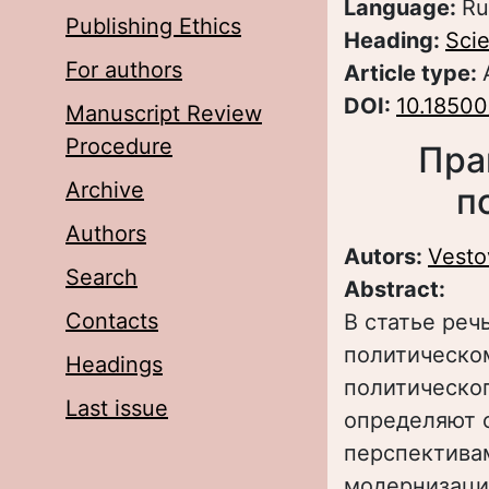
Language:
Ru
Publishing Ethics
Heading:
Scie
For authors
Article type:
DOI:
10.18500
Manuscript Review
Procedure
Пра
Archive
п
Authors
Autors:
Vesto
Search
Abstract:
Contacts
В статье реч
политическо
Headings
политическог
Last issue
определяют 
перспективам
модернизаци