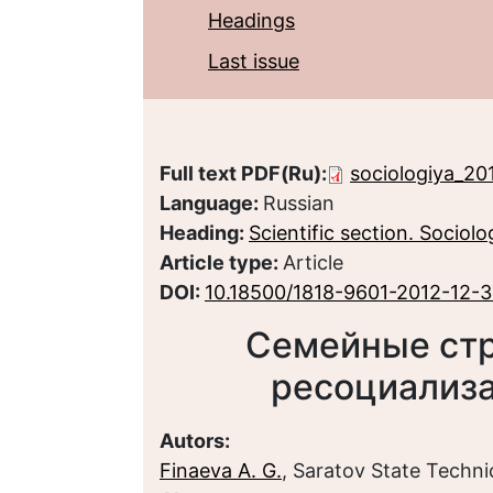
Headings
Last issue
Full text PDF(Ru):
sociologiya_20
Language:
Russian
Heading:
Scientific section. Sociolo
Article type:
Article
DOI:
10.18500/1818-9601-2012-12-
Семейные стр
ресоциализ
Autors:
Finaeva A. G.
, Saratov State Techni