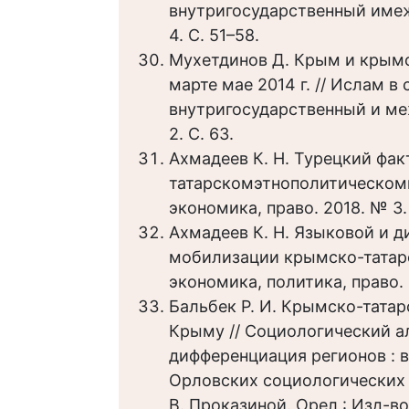
внутригосударственный имеж
4. С. 51–58.
Мухетдинов Д. Крым и крымс
марте мае 2014 г. // Ислам в
внутригосударственный и ме
2. С. 63.
Ахмадеев К. Н. Турецкий фак
татарскомэтнополитическомп
экономика, право. 2018. № 3.
Ахмадеев К. Н. Языковой и 
мобилизации крымско-татарс
экономика, политика, право. 
Бальбек Р. И. Крымско-тата
Крыму // Социологический ал
дифференциация регионов : в
Орловских социологических чт
В. Проказиной. Орел : Изд-в