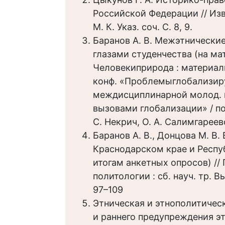
Российской Федерации // Изв.
М. К. Указ. соч. С. 8, 9.
Баранов А. В. Межэтнически
глазами студенчества (на ма
Человекиприрода : материа
конф. «Проблемыглобализиру
междисциплинарной молод. 
вызовами глобализации» / под
С. Некрич, О. А. Салимгареево
Баранов А. В., Донцова М. В
Краснодарском крае и Респу
итогам анкетных опросов) /
политологии : сб. науч. тр. В
97–109
Этническая и этнополитичес
и раннего предупреждения эт