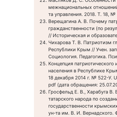
Масляков Д. С. Особенности
межнациональных отношений 
та управления. 2018. Т. 18, № 
Верещагина А. В. Почему пат
гражданственности (по резу
// Историческая и образовате
Чихарова Т. В. Патриотизм 
Республики Крым // Учен. зап
Социология. Педагогика. Псих
Концепция патриотического 
населения в Республике Крым
18 декабря 2014 г. № 522-У. 
pdf (дата обращения: 25.07.20
Гросфельд Е. В., Харабуга В
татарского народа по созда
государственности крымских т
ун-та им. В. И. Вернадского