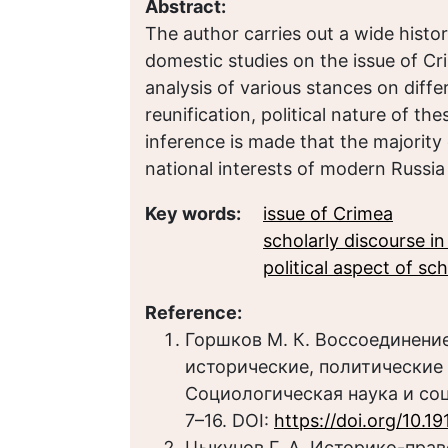
Abstract:
The author carries out a wide histo
domestic studies on the issue of Cri
analysis of various stances on diff
reunification, political nature of t
inference is made that the majority 
national interests of modern Russia
Key words:
issue of Crimea
scholarly discourse i
political aspect of sc
Reference:
Горшков М. К. Воссоединение
исторические, политические
Социологическая наука и соци
7–16. DOI:
https://doi.org/10.1
Цыкунов Г. А. Историко-пра