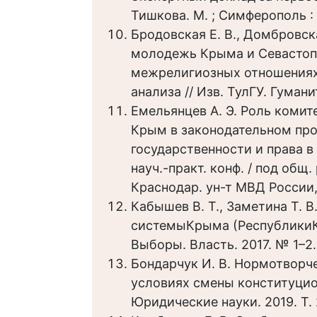
Тишкова. М. ; Симферополь : 
Бродовская Е. В., Домбровска
молодежь Крыма и Севастоп
межрелигиозных отношениях 
анализа // Изв. ТулГУ. Гумани
Емельянцев А. Э. Роль комит
Крым в законодательном про
государственности и права в
науч.-практ. конф. / под общ.
Краснодар. ун-т МВД России,
Кабышев В. Т., Заметина Т. 
системыКрыма (РеспубликиКр
Выборы. Власть. 2017. № 1–2.
Бондарчук И. В. Нормотворч
условиях смены конституцион
Юридические науки. 2019. Т. 2