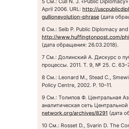
5 См.: Cull N. J. «Public Diplomacy»
April 2006. URL:
http://uscpublicdi
gullionevolution-phrase
(дата обра
6 См.: Seib P. Public Diplomacy and
http://www.huffingtonpost.com/phil
(дата обращения: 26.03.2018).
7 См.: Долинский А. Дискурс о 
процессы. 2011. Т. 9, № 25. С. 63–
8 См.: Leonard M., Stead C., Smewin
Policy Centre, 2002. P. 10–11.
9 См.: Толипов Ф. Центральная Аз
аналитическая сеть Центральной А
network.org/archives/8291
(дата о
10 См.: Rosset D., Svarin D. The Con