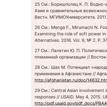
25 См.: Боришполец К. П. Водно
Азии и сравнительные возможнос
Вестн. МГИМОУниверситета. 2011. 
26 См.: Menga F., Mirumachi N. Fost
Examining the role of soft power i
Alternatives. 2016. Vol. 9, № 2. P. 
27 См.: Лалетин Ю. П. Политичес
племенной организации // Восток.
28 См.: Шах М. Потенциал «народ
применения в Афганистане // Афган
http://afghanistan.ru/doc/14632.ht
29 См.: Central Asian involvement in 
responses // USAID. May 4, 2015. U
http://pdf.usaid.gov/pdf_docs/PBA