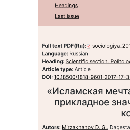
Headings
Last issue
Full text PDF(Ru):
sociologiya_201
Language:
Russian
Heading:
Scientific section. Politol
Article type:
Article
DOI:
10.18500/1818-9601-2017-17-3
«Исламская мечта
прикладное зна
к
Autors:
Mirzakhanov D. G.
, Dagesta