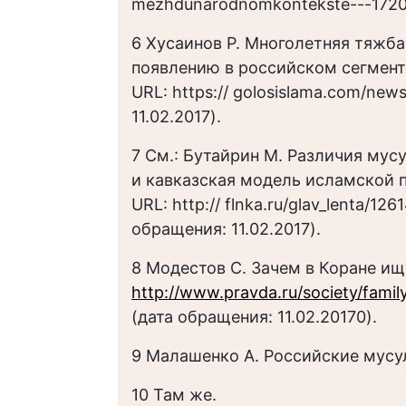
mezhdunarodnomkontekste---17204
6 Хусаинов Р. Многолетняя тяжб
появлению в российском сегменте
URL: https:// golosislama.com/ne
11.02.2017).
7 См.: Бутайрин М. Различия му
и кавказская модель исламской п
URL: http:// flnka.ru/glav_lenta/12
обращения: 11.02.2017).
8 Модестов С. Зачем в Коране ищу
http://www.pravda.ru/society/family
(дата обращения: 11.02.20170).
9 Малашенко А. Российские мусу
10 Там же.