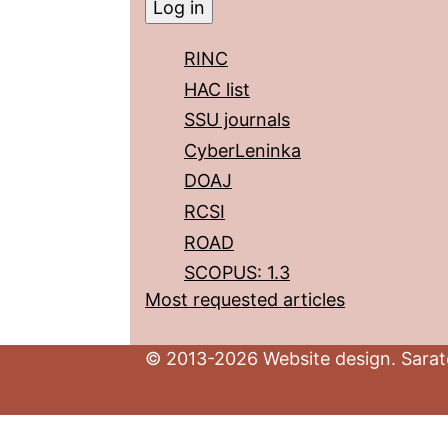
RINC
HAC list
SSU journals
CyberLeninka
DOAJ
RCSI
ROAD
SCOPUS: 1.3
Most requested articles
© 2013-2026 Website design. Sarato