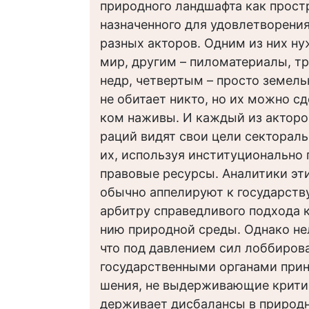
природного ландшафта как простр
назначенного для удовлетворени
разных акторов. Одним из них н
мир, другим – пиломатериалы, т
недр, четвертым – просто земель
не обитает никто, но их можно с
ком наживы. И каждый из акторо
раций видят свои цели сектораль
их, используя институционально 
правовые ресурсы. Аналитики эт
обычно аппелируют к государств
арбитру справедливого подхода 
нию природной среды. Однако не
что под давлением сил лоббиров
государственными органами при
шения, не выдерживающие критик
держивает дисбалансы в природн