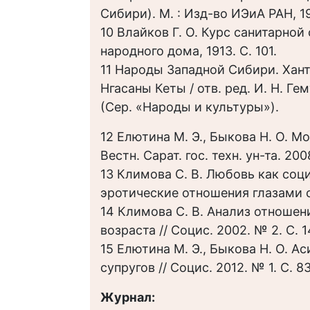
Сибири). М. : Изд-во ИЭиА РАН, 19
10 Влайков Г. О. Курс санитарной
народного дома, 1913. С. 101.
11 Народы Западной Сибири. Хант
Нгасаны Кеты / отв. ред. И. Н. Гем
(Сер. «Народы и культуры»).
12 Елютина М. Э., Быкова Н. О. М
Вестн. Сарат. гос. техн. ун-та. 200
13 Климова С. В. Любовь как соц
эротические отношения глазами со
14 Климова С. В. Анализ отноше
возраста // Социс. 2002. № 2. С. 
15 Елютина М. Э., Быкова Н. О. 
супругов // Социс. 2012. № 1. С. 8
Журнал: