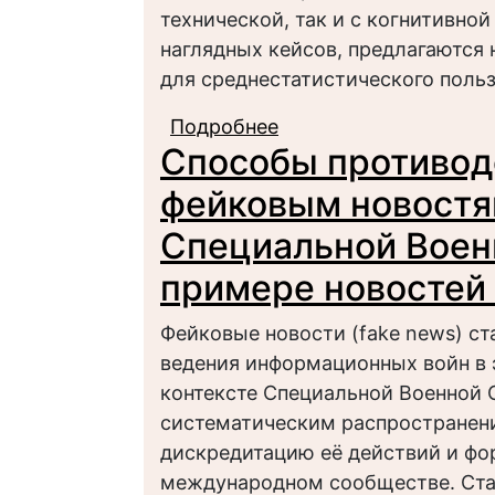
технической, так и с когнитивной
наглядных кейсов, предлагаются
для среднестатистического поль
Подробнее
о Дипфейк как иннов
Способы противод
манипулирования в на
фейковым новостя
Специальной Воен
примере новостей 
Фейковые новости (fake news) с
ведения информационных войн в 
контексте Специальной Военной 
систематическим распространен
дискредитацию её действий и фо
международном сообществе. Ста