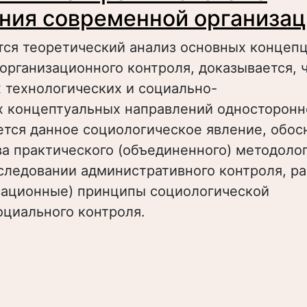
ния современной организа
тся теоретический анализ основных концеп
организационного контроля, доказывается, ч
 технологических и социально-
х концептуальных направлений односторонн
ется данное социологическое явление, обо
а практического (объединенного) методоло
следовании административного контроля, р
вационные) принципы социологической
оциального контроля.
 Социальный контроль в системе управлен
рганизацией