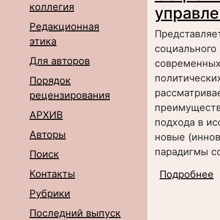
коллегия
управле
Редакционная
Представляе
этика
социального 
Для авторов
современных
политически
Порядок
рассматрива
рецензирования
преимуществ
АРХИВ
подхода в ис
Авторы
новые (инно
парадигмы с
Поиск
Контакты
Подробнее
о
о
Рубрики
Последний выпуск