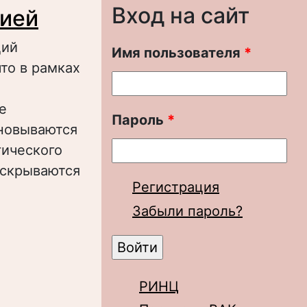
Вход на сайт
цией
ций
Имя пользователя
*
то в рамках
е
Пароль
*
сновываются
гического
аскрываются
Регистрация
Забыли пароль?
ия современной
РИНЦ