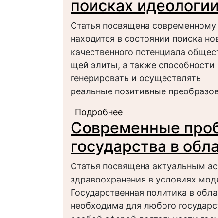
поисках идеологии
Статья посвящена современному
находится в состоянии поиска но
качественного потенциала общест
щей элиты, а также способности
генерировать и осуществлять
реальные позитивные преобразов
Подробнее
о Современное росси
Современные про
развития и элиты
государства в обл
Статья посвящена актуальным ас
здравоохранения в условиях мод
Государственная политика в обл
необходима для любого государст