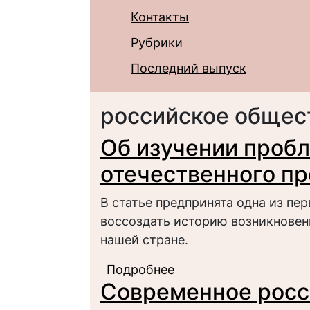
Контакты
Рубрики
Последний выпуск
российское общес
Об изучении проб
отечественного п
В статье предпринята одна из пе
воссоздать историю возникновен
нашей стране.
Подробнее
о Об изучении пробл
Современное росс
предпринимательств