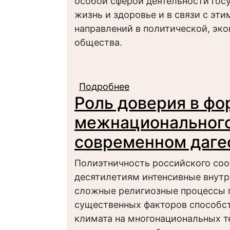
особой сферой деятельности гос
жизнь и здоровье и в связи с эт
направлений в политической, эк
общества.
Подробнее
о Современные пробл
Роль доверия в ф
здравоохранения
межнационального
современном даге
Полиэтничность российского со
десятилетиям интенсивные внутр
сложные религиозные процессы п
существенных факторов способс
климата на многонациональных 