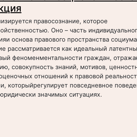
кция
лизируется правосознание, которое
ойственностью. Оно – часть индивидуально
яи основа правового пространства социума
ие рассматривается как идеальный латентн
вый феноменментальности граждан, отраж
ию, совокупность знаний, мотивов, ценност
оценочных отношений к правовой реальност
ии, которыйрегулирует повседневное повед
 юридически значимых ситуациях.
 Правосознание как социологическая конст