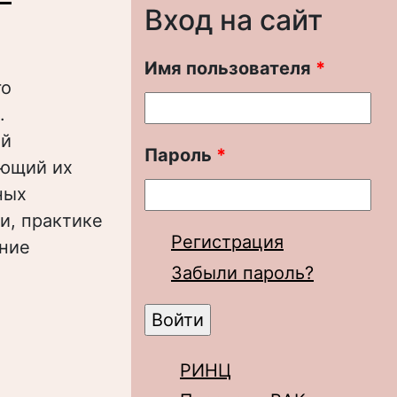
Вход на сайт
Имя пользователя
*
го
.
ый
Пароль
*
ающий их
ных
и, практике
Регистрация
ение
Забыли пароль?
рукция
РИНЦ