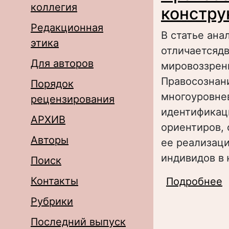
коллегия
констру
Редакционная
В статье ана
этика
отличаетсядв
Для авторов
мировоззрени
Правосознан
Порядок
многоуровне
рецензирования
идентификац
АРХИВ
ориентиров, 
Авторы
ее реализац
индивидов в
Поиск
Контакты
Подробнее
о
Рубрики
Последний выпуск