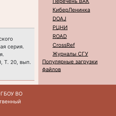
Перечень ВАК
КиберЛенинка
DOAJ
РЦНИ
ROAD
ского
CrossRef
ая серия.
Журналы СГУ
я.
Популярные загрузки
 Т. 20, вып.
файлов
ФГБОУ ВО
ственный