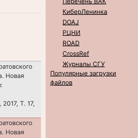
Перечень ВАК
КиберЛенинка
DOAJ
РЦНИ
ROAD
CrossRef
Журналы СГУ
ратовского
Популярные загрузки
а. Новая
файлов
:
2017, Т. 17,
ратовского
а. Новая