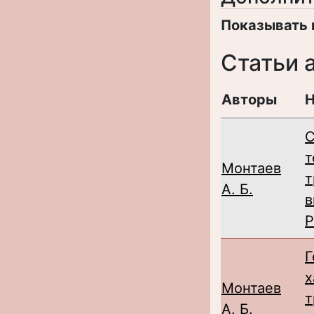
Показывать 
Статьи 
Авторы
Н
С
т
Монтаев
т
А. Б.
в
Р
Г
х
Монтаев
т
А. Б.