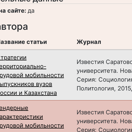
на сайте:
да
автора
азвание статьи
Журнал
тратегии
Известия Саратов
ерриториально-
университета. Нов
рудовой мобильности
Серия: Cоциологи
ыпускников вузов
Политология, 2015, 
оссии и Казахстана
ендерные
Известия Саратов
арактеристики
университета. Нов
рудовой мобильности
Серия: Cоциологи