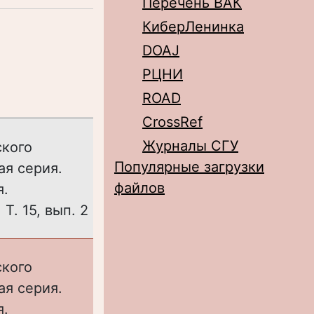
Перечень ВАК
КиберЛенинка
DOAJ
РЦНИ
ROAD
CrossRef
Журналы СГУ
ского
Популярные загрузки
ая серия.
файлов
я.
Т. 15, вып. 2
ского
ая серия.
я.