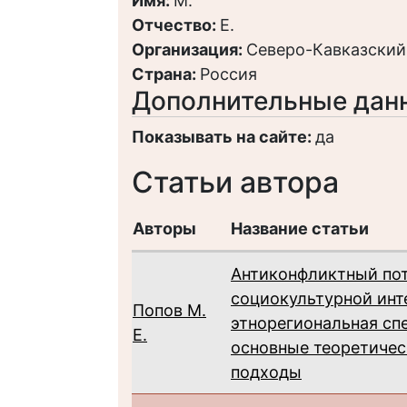
Имя:
М.
Отчество:
Е.
Организация:
Северо-Кавказский
Страна:
Россия
Дополнительные дан
Показывать на сайте:
да
Статьи автора
Авторы
Название статьи
Антиконфликтный по
социокультурной инт
Попов М.
этнорегиональная сп
Е.
основные теоретичес
подходы