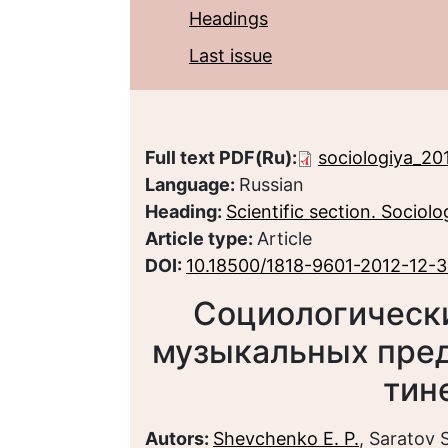
Headings
Last issue
Full text PDF(Ru):
sociologiya_20
Language:
Russian
Heading:
Scientific section. Sociolo
Article type:
Article
DOI:
10.18500/1818-9601-2012-12-
Социологически
музыкальных пре
тин
Autors:
Shevchenko E. P.
, Saratov 