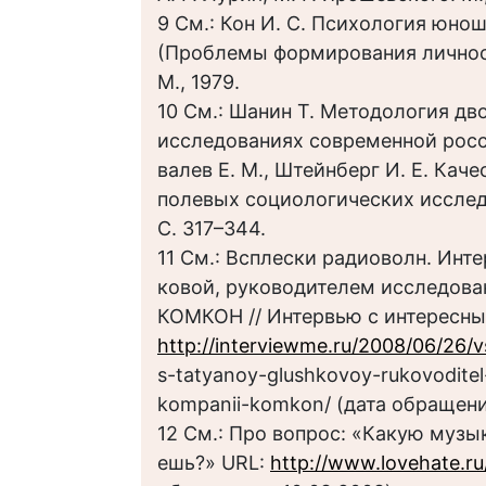
9 См.: Кон И. С. Психология юнош
(Проблемы формирования личност
М., 1979.
10 См.: Шанин Т. Методология дв
исследованиях современной росс
валев Е. М., Штейнберг И. Е. Кач
полевых социологических исследо
С. 317–344.
11 См.: Всплески радиоволн. Инт
ковой, руководителем исследов
КОМКОН // Интервью с интересн
http://interviewme.ru/2008/06/26/v
s-tatyanoy-glushkovoy-rukovoditel-
kompanii-komkon/ (дата обращения
12 См.: Про вопрос: «Какую музы
ешь?» URL:
http://www.lovehate.r