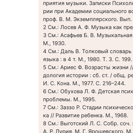
приятия музыки. Записки Психол
рии при Академии социального во
проф. В. М. Экземплярского. Вып. 1
2 См.: Лосев А. Ф. Музыка как пре
3 См.: Асафьев Б. В. Музыкальная
М., 1930.
4 См.: Даль В. Толковый словарь
языка : в 4 т. М., 1980. Т. 3. С. 199.
5 См.: Ариес Ф. Возрасты жизни 
дология истории : сб. ст. / общ. ре
И. С. Кона. М., 1977. С. 216–244.
6 См.: Обухова Л. Ф. Детская пси
проблемы. М., 1995.
7 См.: Заззо Р. Стадии психическ
ка // Развитие ребенка. М., 1968.
8 См.: Выготский Л. С. Собр. соч. : 
А. Р. Лурия, М. Г. Ярошевского. М.