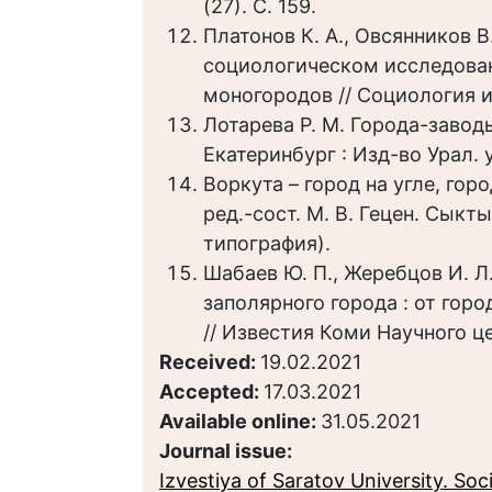
(27). С. 159.
Платонов К. А., Овсянников 
социологическом исследов
моногородов // Социология и п
Лотарева Р. М. Города-заводы
Екатеринбург : Изд-во Урал. ун
Воркута – город на угле, город
ред.-сост. М. В. Гецен. Сыкт
типография).
Шабаев Ю. П., Жеребцов И. Л
заполярного города : от горо
// Известия Коми Научного це
Received:
19.02.2021
Accepted:
17.03.2021
Available online:
31.05.2021
Journal issue:
Izvestiya of Saratov University. Socio