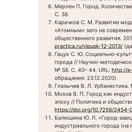
Мерлен П. Город. Количестве
С. 38.
Карачков С. М. Развитие мо
«Атомным» зато на современн
общественного развития. 201
practica.ru/vipusk-12-2013/
(да
Гацук С. Ю. Социально-куль
города // Научно-методическ
№ S6. С. 40– 44. URL:
http://
обращения: 23.12.2020).
Глазычев В. Л. Урбанистика. М
Мохов В. П. Город как инду
эпоху // Политика и общество.
https://doi.org/10.7256/2454-
Балюшина Ю. Л. «Город-заво
индустриального города (на п