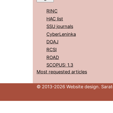
RINC
HAC list
SSU journals
CyberLeninka
DOAJ
RCSI
ROAD
SCOPUS: 1.3
Most requested articles
© 2013-2026 Website design. Sarato