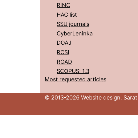
RINC
HAC list
SSU journals
CyberLeninka
DOAJ
RCSI
ROAD
SCOPUS: 1.3
Most requested articles
© 2013-2026 Website design. Sarato