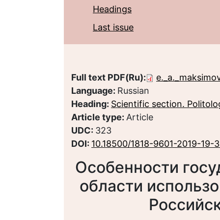
Headings
Last issue
Full text PDF(Ru):
e._a._maksimo
Language:
Russian
Heading:
Scientific section. Politol
Article type:
Article
UDC:
323
DOI:
10.18500/1818-9601-2019-19-
Особенности госу
области использо
Российс