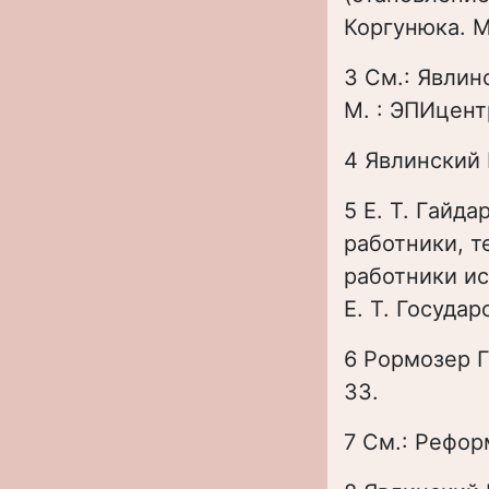
Коргунюка. М
3 См.: Явлин
М. : ЭПИцентр
4 Явлинский 
5 Е. Т. Гайда
работники, 
работники ис
Е. Т. Государ
6 Рормозер Г
33.
7 См.: Рефор