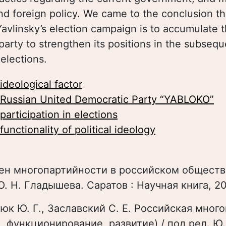
nd foreign policy. We came to the conclusion th
Yavlinsky’s election campaign is to accumulate th
 party to strengthen its positions in the subseq
elections.
ideological factor
Russian United Democratic Party “YABLOKO”
participation in elections
functionality of political ideology
ен многопартийности в российском обществе
. О. Н. Гладышева. Саратов : Научная книга, 2
нюк Ю. Г., Заславский С. Е. Российская мног
, функционирование, развитие) / под ред. Ю.