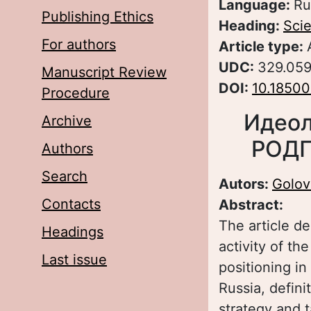
Language:
Ru
Publishing Ethics
Heading:
Scie
For authors
Article type:
UDC:
329.05
Manuscript Review
DOI:
10.1850
Procedure
Идеол
Archive
РОДП
Authors
Search
Autors:
Golov
Contacts
Abstract:
The article de
Headings
activity of th
Last issue
positioning in
Russia, defini
strategy and 