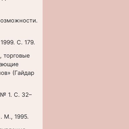
 возможности.
1999. С. 179.
а, торговые
вающие
лов» (Гайдар
№ 1. С. 32–
 М., 1995.