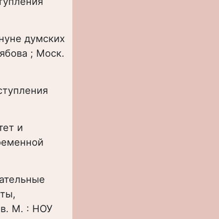
ступления
ануне думских
ябова ; Моск.
ыступления
тет и
ременной
рательные
ты,
в. М. : НОУ