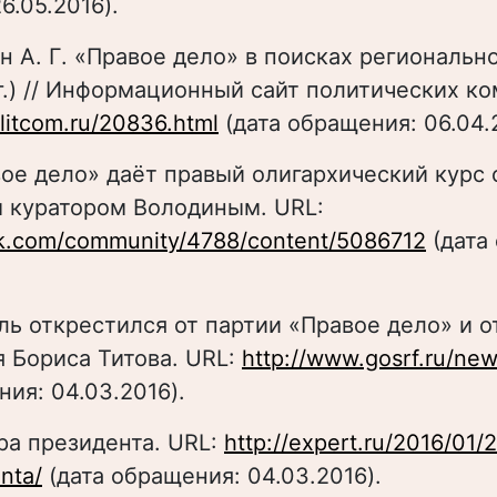
6.05.2016).
н А. Г. «Правое дело» в поисках региональн
г.) // Информационный сайт политических к
olitcom.ru/20836.html
(дата обращения: 06.04.
вое дело» даёт правый олигархический курс 
 куратором Володиным. URL:
rk.com/community/4788/content/5086712
(дата
ль открестился от партии «Правое дело» и о
 Бориса Титова. URL:
http://www.gosrf.ru/ne
ния: 04.03.2016).
ра президента. URL:
http://expert.ru/2016/01/
nta/
(дата обращения: 04.03.2016).