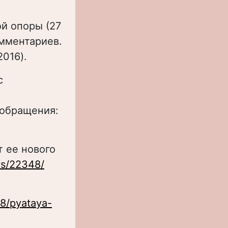
ой опоры (27
омментариев.
2016).
с
 обращения:
т ее нового
ws/22348/
28/pyataya-