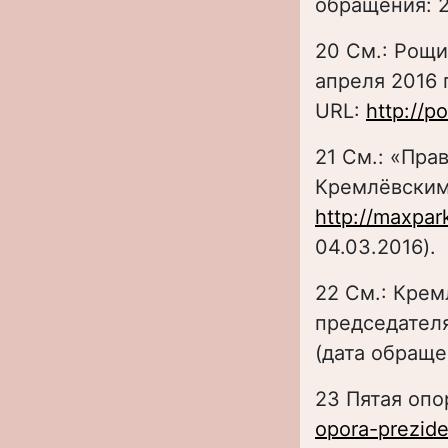
обращения: 2
20 См.: Рощи
апреля 2016 
URL:
http://p
21 См.: «Пра
Кремлёвским
http://maxpa
04.03.2016).
22 См.: Крем
председателя
(дата обраще
23 Пятая опо
opora-prezide