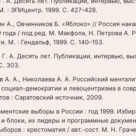
Г. А. Десять лет. Публикации, интервью, вы
М. : ЭПИцентр. 1999. С. 427–428.
ин А., Овчинников Б. «Яблоко» // Россия нак
 года / под ред. М. Макфола, Н. Петрова А. Р
и. М. : Гендальф, 1999. С. 140–153.
 Г. А. Десять лет. Публикации, интервью, в
 С. 303.
ов А. А., Николаева А. А. Российский ментали
 социал-демократии и левоцентризма в сов
тов : Саратовский источник, 2009.
аментские выборы в России : год 1999. Изби
 и блоки, их лидеры и программные докумен
боров : хрестоматия / авт.-сост. М. Н. Граче