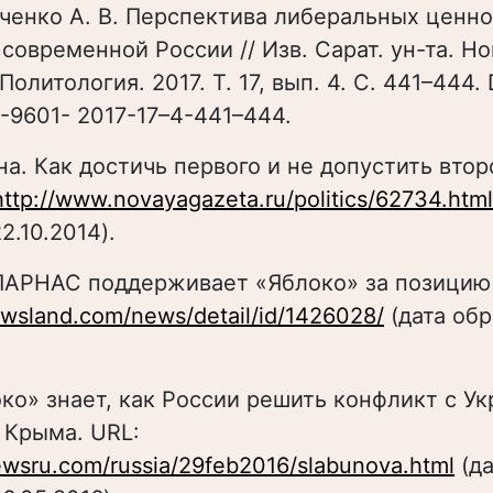
вченко А. В. Перспектива либеральных ценно
современной России // Изв. Сарат. ун-та. Но
олитология. 2017. Т. 17, вып. 4. С. 441–444. 
8-9601- 2017-17–4-441–444.
на. Как достичь первого и не допустить второ
http://www.novayagazeta.ru/politics/62734.html
2.10.2014).
-ПАРНАС поддерживает «Яблоко» за позицию 
ewsland.com/news/detail/id/1426028/
(дата об
око» знает, как России решить конфликт с У
 Крыма. URL:
ewsru.com/russia/29feb2016/slabunova.html
(да