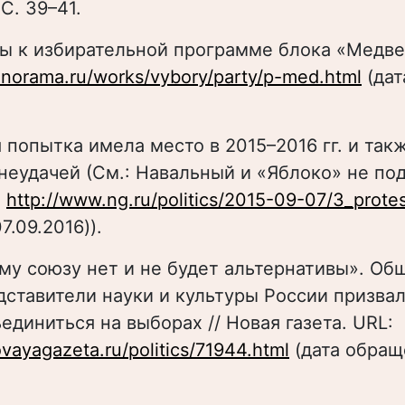
С. 39–41.
сы к избирательной программе блока «Медве
anorama.ru/works/vybory/party/p-med.html
(дат
 попытка имела место в 2015–2016 гг. и так
неудачей (См.: Навальный и «Яблоко» не по
:
http://www.ng.ru/politics/2015-09-07/3_protes
7.09.2016)).
ому союзу нет и не будет альтернативы». О
дставители науки и культуры России призва
единиться на выборах // Новая газета. URL:
vayagazeta.ru/politics/71944.html
(дата обращ