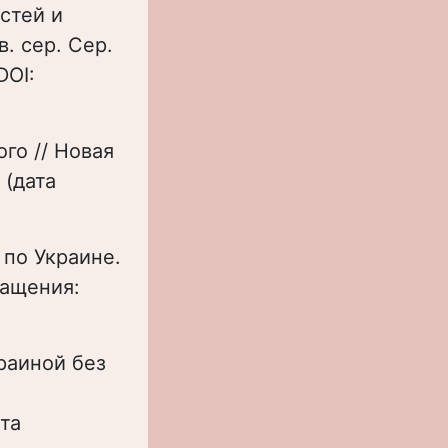
стей и
в. сер. Сер.
DOI:
го // Новая
(дата
по Украине.
ращения:
краиной без
та