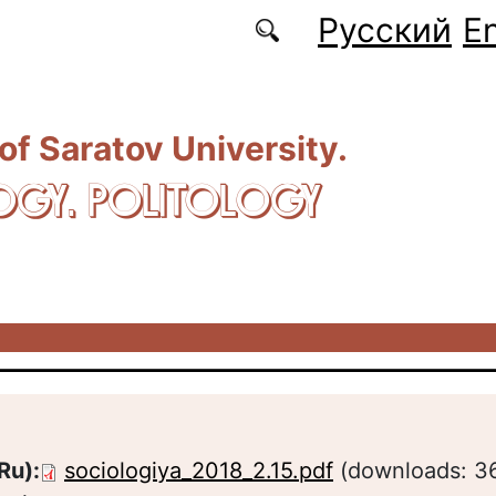
Русский
En
 of Saratov University.
OGY. POLITOLOGY
Ru):
sociologiya_2018_2.15.pdf
(downloads: 3