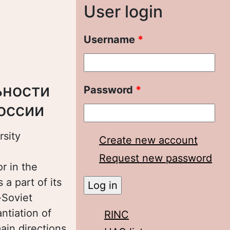
User login
Username
*
ьности
Password
*
оссии
rsity
Create new account
Request new password
or in the
a part of its
-Soviet
antiation of
RINC
ain directions