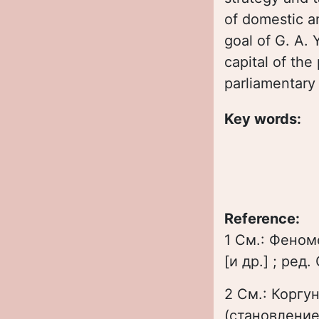
of domestic a
goal of G. A. 
capital of the
parliamentary 
Key words:
Reference:
1 См.: Феном
[и др.] ; ред
2 См.: Коргу
(становление