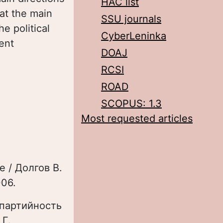
HAC list
at the main
SSU journals
e political
CyberLeninka
uent
DOAJ
RCSI
ROAD
SCOPUS: 1.3
Most requested articles
 / Долгов В.
006.
опартийность
 Г.