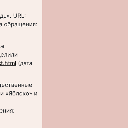
дь». URL:
а обращения:
же
делили
t.html
(дата
бщественные
ли «Яблоко» и
ения: