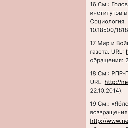
16 См.: Голо
институтов в 
Социология. П
10.18500/181
17 Мир и Вой
газета. URL:
обращения: 2
18 См.: РПР
URL:
http://n
22.10.2014).
19 См.: «Ябл
возвращения
http://www.n