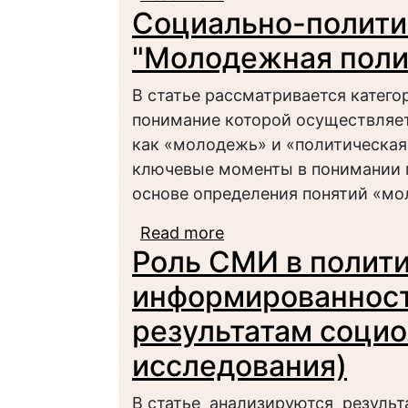
Социально-полити
современного россий
"Молодежная поли
В статье рассматривается катего
понимание которой осуществляет
как «молодежь» и «политическая
ключевые моменты в понимании 
основе определения понятий «мо
Read more
about Социально-поли
Роль СМИ в полит
политическая культур
информированност
результатам социо
исследования)
В статье анализируются результ