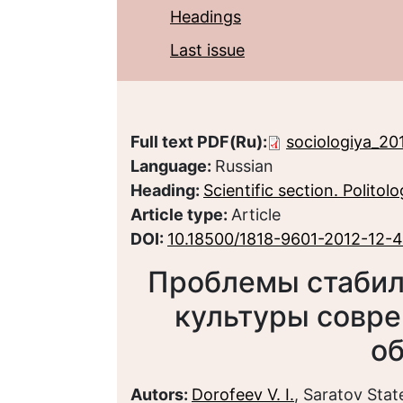
Headings
Last issue
Full text PDF(Ru):
sociologiya_20
Language:
Russian
Heading:
Scientific section. Politol
Article type:
Article
DOI:
10.18500/1818-9601-2012-12-
Проблемы стабил
культуры совре
о
Autors:
Dorofeev V. I.
, Saratov Stat