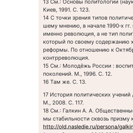
13 См.: Основы политологии (наук
Киев, 1991. С. 123.
14 С точки зрения типов политиче
шему мнению, в начале 1990‑х гг
именно революция, а не тип поли
который по своему содержанию х
реформы. По отношению к Октябрю
контрреволюция.
15 См.: Молодёжь России : восп
поколений. М., 1996. С. 12.
16 Там же. С. 13.
17 История политических учений /
М., 2008. С. 117.
18 См.: Галкин А. А. Общественн
мы стабильности сквозь призму 
http://old.nasledie.ru/persona/galki