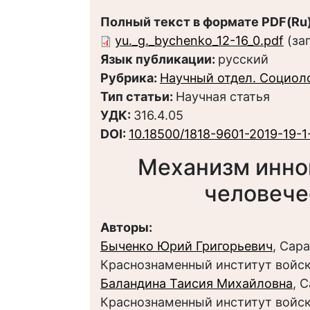
Полный текст в формате PDF(Ru)
yu._g._bychenko_12-16_0.pdf
(за
Язык публикации:
русский
Рубрика:
Научный отдел. Социол
Тип статьи:
Научная статья
УДК:
316.4.05
DOI:
10.18500/1818-9601-2019-19-1
Механизм инно
человече
Авторы:
Быченко Юрий Григорьевич
, Сар
Краснознаменный институт войск
Баландина Таисия Михайловна
, 
Краснознаменный институт войск