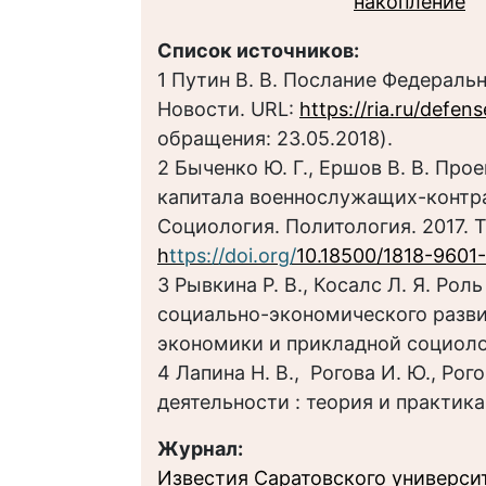
накопление
Список источников:
1 Путин В. В. Послание Федеральн
Новости. URL:
https://ria.ru/defe
обращения: 23.05.2018).
2 Быченко Ю. Г., Ершов В. В. Про
капитала военнослужащих-контракт
Социология. Политология. 2017. Т. 
h
ttps://doi.org/
10.18500/1818-9601
3 Рывкина Р. В., Косалс Л. Я. Ро
социально-экономического развит
экономики и прикладной социологи
4 Лапина Н. В., Рогова И. Ю., Рог
деятельности : теория и практика.
Журнал:
Известия Саратовского университ