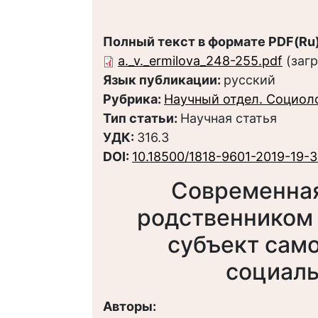
Полный текст в формате PDF(Ru)
a._v._ermilova_248-255.pdf
(загр
Язык публикации:
русский
Рубрика:
Научный отдел. Социол
Тип статьи:
Научная статья
УДК:
316.3
DOI:
10.18500/1818-9601-2019-19-
Современная
родственником 
субъект сам
социаль
Авторы: