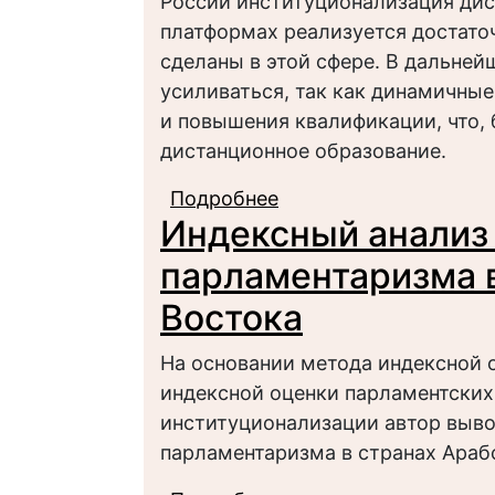
России институционализация дис
платформах реализуется достаточ
сделаны в этой сфере. В дальней
усиливаться, так как динамичны
и повышения квалификации, что, 
дистанционное образование.
Подробнее
о Опыт участия моло
Индексный анализ
курсах на онлайн-пл
исследования
парламентаризма в
Востока
На основании метода индексной о
индексной оценки парламентских
институционализации автор выв
парламентаризма в странах Араб