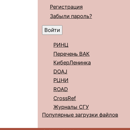
Регистрация
Забыли пароль?
РИНЦ
Перечень ВАК
КиберЛенинка
DOAJ
РЦНИ
ROAD
CrossRef
Журналы СГУ
Популярные загрузки файлов