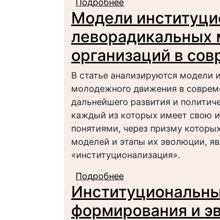
Подробнее
о Индексный анализ 
Модели институци
странах Арабского В
леворадикальных
организаций в сов
В статье анализируются модели 
молодежного движения в совреме
дальнейшего развития и политиче
каждый из которых имеет свою 
понятиями, через призму которы
моделей и этапы их эволюции, яв
«институционализация».
Подробнее
о Модели институци
Институциональн
организаций в совре
формирования и э