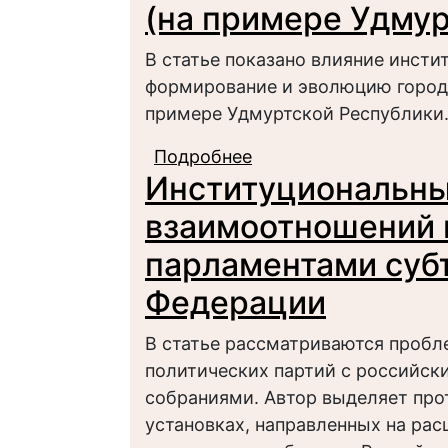
(на примере Удмур
В статье показано влияние инст
формирование и эволюцию городс
примере Удмуртской Республики
Подробнее
о Институциональны
Институциональны
городских элит (на 
взаимоотношений 
парламентами суб
Федерации
В статье рассматриваются проб
политических партий с российс
собраниями. Автор выделяет про
установках, направленных на ра