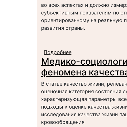
во всех аспектах и должно изме
субъективным показателям по от
ориентированному на реальную 
развития страны.
Подробнее
о Теоретико-методол
Медико-социологи
качества жизни и ку
феномена качеств
В статье качество жизни, релева
оценочная категория состояния с
характеризующая параметры все
подходы к оценке качества жизни
исследования качества жизни па
кровообращения