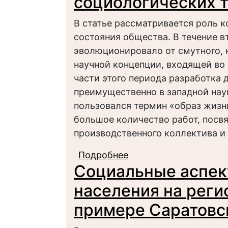
социологических 
В статье рассматривается роль 
состояния общества. В течение в
эволюционировало от смутного, 
научной концепции, входящей во
части этого периода разработка 
преимущественно в западной нау
пользовался термин «образ жизн
большое количество работ, посв
производственного коллектива и т
Подробнее
о Концепция качеств
Социальные аспек
теориях
населения на реги
примере Саратовс