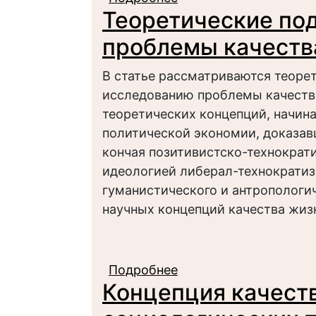
Теоретические по
основе конкретно-соц
проблемы качеств
В статье рассматриваются теоре
исследованию проблемы качества
теоретических концепций, начина
политической экономии, доказав
кончая позитивистско-технократ
идеологией либерал-технократи
гуманистического и антропологи
научных концепций качества жиз
Подробнее
о Теоретические под
Концепция качест
жизни