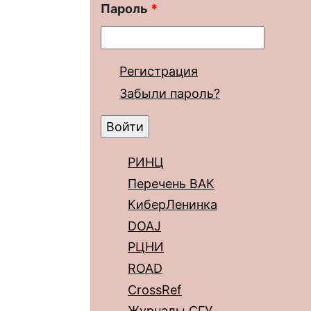
Пароль
*
Регистрация
Забыли пароль?
РИНЦ
Перечень ВАК
КиберЛенинка
DOAJ
РЦНИ
ROAD
CrossRef
Журналы СГУ