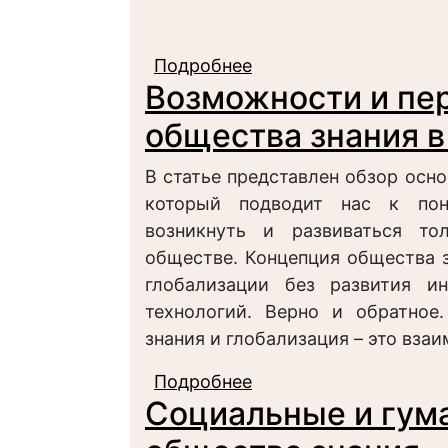
Подробнее
о От информационног
Возможности и пе
общества знания в
В статье представлен обзор осн
который подводит нас к по
возникнуть и развиваться т
обществе. Концепция общества 
глобализации без развития ин
технологий. Верно и обратное
знания и глобализация – это вз
Подробнее
о Возможности и пер
Социальные и гум
эпоху глобализации