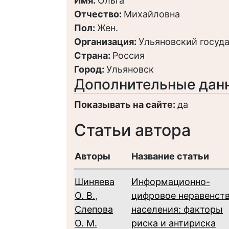
Имя:
Ольга
Отчество:
Михайловна
Пол:
Жен.
Организация:
Ульяновский госуд
Страна:
Россия
Город:
Ульяновск
Дополнительные дан
Показывать на сайте:
да
Статьи автора
Авторы
Название статьи
Шиняева
Информационно-
О. В.
,
цифровое неравенст
Слепова
населения: факторы
О. М.
риска и антириска