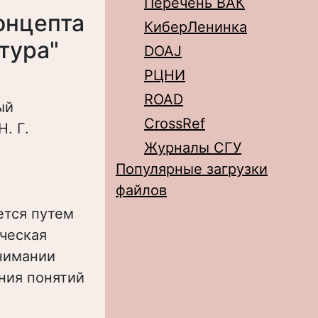
Перечень ВАК
онцепта
КиберЛенинка
тура"
DOAJ
РЦНИ
ROAD
ый
CrossRef
. Г.
Журналы СГУ
Популярные загрузки
файлов
ется путем
ическая
нимании
ния понятий