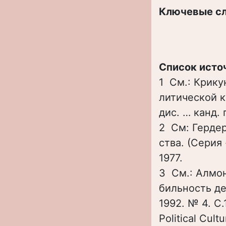
Ключевые с
Список исто
1 См.: Крику
литической к
дис. … канд. 
2 См: Гердер
ства. (Серия
1977.
3 См.: Алмон
бильность де
1992. № 4. С.
Political Cult