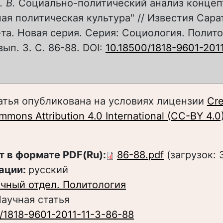
. В.
Социально-политический анализ концеп
я политическая культура" // Известия Сара
та. Новая серия. Серия: Социология. Полито
 вып. 3. С. 86-88. DOI:
10.18500/1818-9601-201
атья опубликована на условиях лицензии
Cre
mons Attribution 4.0 International (CC-BY 4.0
т в формате PDF(Ru):
86-88.pdf
(загрузок: 
ации:
русский
чный отдел. Политология
аучная статья
/1818-9601-2011-11-3-86-88