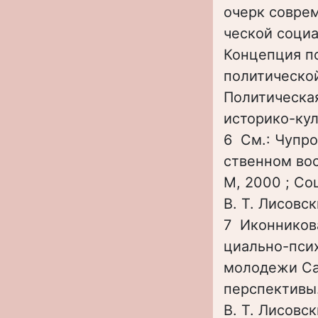
очерк совре
ческой социа
Концепция п
политической
Политическа
историко-кул
6 См.: Чупро
ственном во
М, 2000 ; Со
В. Т. Лисовск
7 Иконникова
циально-псих
молодежи Са
перспективы.
В. Т. Лисовск