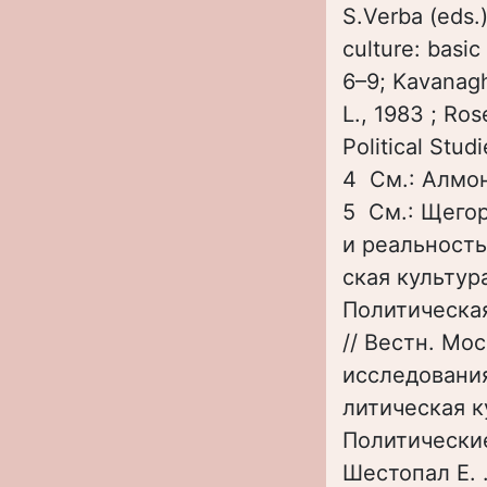
S.Verba (eds.
culture: basic
6–9; Kavanagh 
L., 1983 ; Ros
Political Stud
4 См.: Алмонд
5 См.: Щегор
и реальность
ская культур
Политическа
// Вестн. Мо
исследования)
литическая к
Политические
Шестопал Е. 