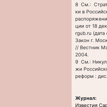
8 См.: Стра
ки в Российс
распоряжени
ции от 18 де
rgub.ru (дат
Закон г. Мос
// Вестник М
2004.
9 См.: Никул
жи Российск
реформ : дис.
Журнал:
Известия Сар