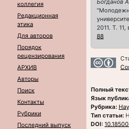
Богданов А
коллегия
"Молодежна
Редакционная
университе
этика
2011. Т. 11,
Для авторов
88
Порядок
рецензирования
Ст
Com
АРХИВ
Авторы
Полный текс
Поиск
Язык публик
Контакты
Рубрика:
Нау
Рубрики
Тип статьи:
Н
DOI:
10.18500
Последний выпуск