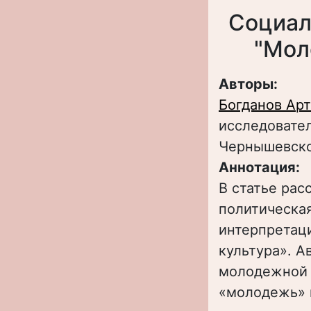
Социал
"Мол
Авторы:
Богданов Ар
исследовател
Чернышевск
Аннотация:
В статье рас
политическая
интерпретаци
культура». 
молодежной 
«молодежь» 