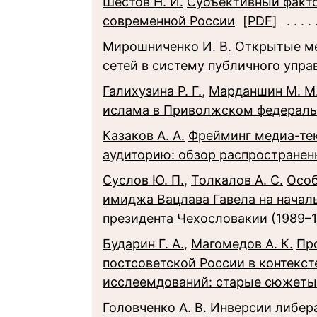
Шестов Н. И.
Субъективный факто
современной России
[PDF]
Мирошниченко И. В.
Открытые м
сетей в систему публичного упра
Галихузина Р. Г.
,
Марданшин М. М
ислама в Приволжском федераль
Казаков А. А.
Фрейминг медиа-тек
аудиторию: обзор распространен
Суслов Ю. П.
,
Толкалов А. С.
Особ
имиджа Вацлава Гавела на начал
президента Чехословакии (1989–19
Бударин Г. А.
,
Магомедов А. К.
Пр
постсоветской России в контекс
исслеемдований: старые сюжеты
Головченко А. В.
Инверсии либер