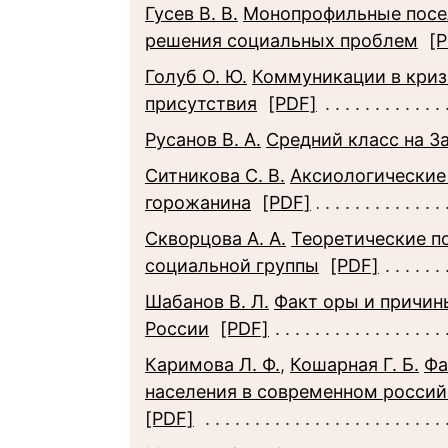
Гусев В. В.
Монопрофильные посел
решения социальных проблем
[
Голуб О. Ю.
Коммуникации в криз
присутствия
[PDF]
Русанов В. А.
Средний класс на З
Ситникова С. В.
Аксиологические
горожанина
[PDF]
Скворцова А. А.
Теоретические п
социальной группы
[PDF]
Шабанов В. Л.
Факт оры и причин
России
[PDF]
Каримова Л. Ф.
,
Кошарная Г. Б.
Фа
населения в современном россий
[PDF]