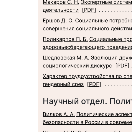
Макаров С. Н.
Экспертные систем
деятельности
[PDF]
Ершов Д. О.
Социальные потребн
совершения социального действ
Поликарпов П. Б.
Социальные пр
здоровьесберегающего поведени
Шедловская М. А.
Эволюция друж
социологический дискурс
[PDF]
Характер трудоустройства по сп
гендерный срез
[PDF]
Научный отдел. Поли
Вилков А. А.
Политические аспек
безопасности в России в соврем