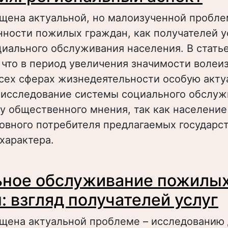
ящена актуальной, но малоизученной пробл
ности пожилых граждан, как получателей у
иального обслуживания населения. В стать
 что в период увеличения значимости волеи
всех сферах жизнедеятельности особую акту
 исследование системы социального обслуж
у общественного мнения, так как население
овного потребителя предлагаемых государс
характера.
 Удовлетворенность пожилых людей систем
ное обслуживание пожилы
оциального обслуживания населения: реги
спект
: взгляд получателей услуг
ящена актуальной проблеме – исследованию