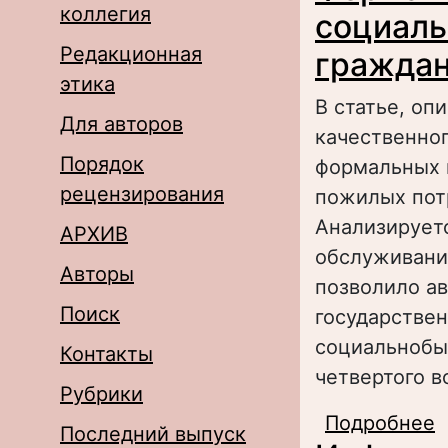
коллегия
социаль
Редакционная
гражда
этика
В статье, оп
Для авторов
качественног
Порядок
формальных 
рецензирования
пожилых пот
Анализирует
АРХИВ
обслуживания
Авторы
позволило а
Поиск
государстве
социальнобы
Контакты
четвертого в
Рубрики
Подробнее
о
Последний выпуск