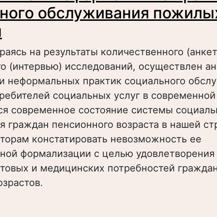
ного обслуживания пожилы
н
ираясь на результаты количественного (анке
о (интервью) исследований, осуществлен а
и неформальных практик социального обсл
ребителей социальных услуг в современной
ся современное состояние системы социаль
 граждан пенсионного возраста в нашей стр
вторам констатировать невозможность ее
нной формализации с целью удовлетворения
товых и медицинских потребностей граждан
озрастов.
 Формальные и неформальные практики соц