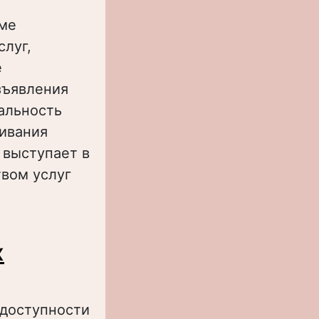
еме
слуг,
е
зъявления
альность
ивания
 выступает в
твом услуг
ой
х
ональный
 доступности