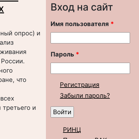
Вход на сайт
х
Имя пользователя
*
тный опрос) и
нализ
уживания
Пароль
*
 России.
ного
ане, что
Регистрация
Забыли пароль?
 всех
 третьего и
РИНЦ
иального