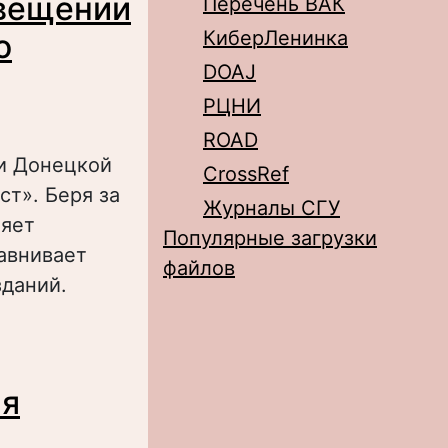
свещении
Перечень ВАК
КиберЛенинка
о
DOAJ
РЦНИ
ROAD
 и Донецкой
CrossRef
ст». Беря за
Журналы СГУ
ляет
Популярные загрузки
авнивает
файлов
зданий.
 событий на
ской газеты" и
ия