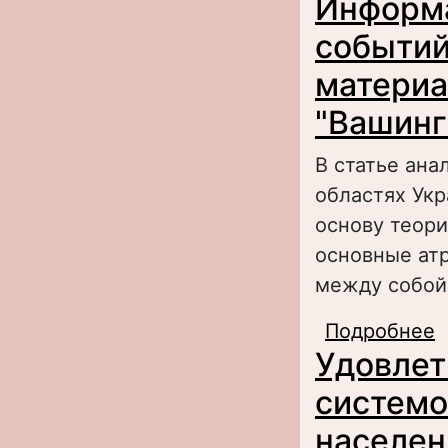
Информа
о
событий
материа
"Вашингт
В статье ана
областях Укр
основу теори
основные ат
между собой
Подробнее
о
Удовлет
ю
"
системо
населен