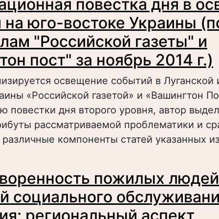
ционная повестка дня в о
бслуживания пожилых граждан
 на юго-востоке Украины (п
лам "Российской газеты" и
он пост" за ноябрь 2014 г.)
лизируется освещение событий в Луганской
аины «Российской газетой» и «Вашингтон По
ю повестки дня второго уровня, автор выде
рибуты рассматриваемой проблематики и ср
 различные компоненты статей указанных и
 Информационная повестка дня в освещении
воренность пожилых людей
го-востоке Украины (по материалам "Россий
Вашингтон пост" за ноябрь 2014 г.)
й социального обслуживан
ия: региональный аспект