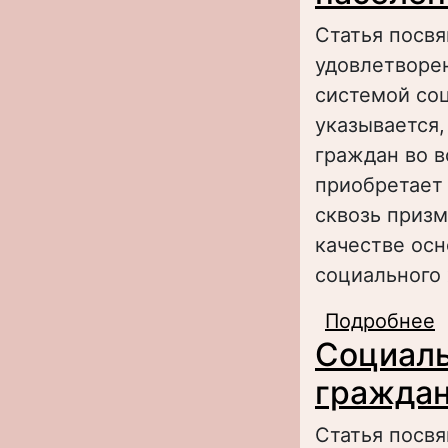
Статья посв
удовлетворен
системой соц
указывается,
граждан во 
приобретает
сквозь призм
качестве осн
социального 
Подробнее
о
Социаль
с
а
граждан
Статья посв