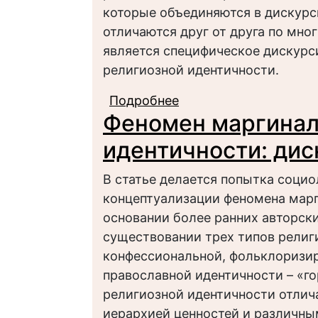
которые объединяются в дискурс
отличаются друг от друга по мн
является специфическое дискурс
религиозной идентичности.
Подробнее
о Дискурсивное сопр
Феномен маргинал
идентичности: пробл
идентичности: дис
В статье делается попытка соци
концептуализации феномена марг
основании более ранних авторск
существовании трех типов религ
конфессиональной, фольклоризир
православной идентичности – «го
религиозной идентичности отли
иерархией ценностей и различн