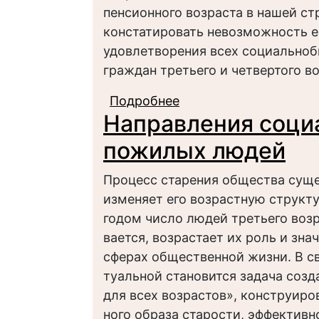
пенсионного возраста в нашей ст
констатировать невозможность е
удовлетворения всех социально
граждан третьего и четвертого в
Подробнее
о Формальные и нефо
Направления соци
обслуживания пожил
пожилых людей
Процесс старения общества сущ
изменяет его возрастную структ
годом число людей третьего возр
вается, возрастает их роль и зна
сферах общественной жизни. В св
туальной становится задача соз
для всех возрастов», конструиро
ного образа старости, эффективн