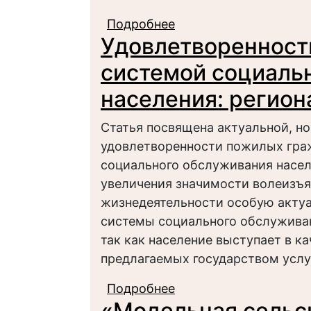
Подробнее
о Геронтологическое
Удовлетворенност
системой социаль
населения: регион
Статья посвящена актуальной, н
удовлетворенности пожилых граж
социального обслуживания населе
увеличения значимости волеизъя
жизнедеятельности особую актуа
системы социального обслуживан
так как население выступает в к
предлагаемых государством услу
Подробнее
о Удовлетворенность
«Модельная сельск
обслуживания населе