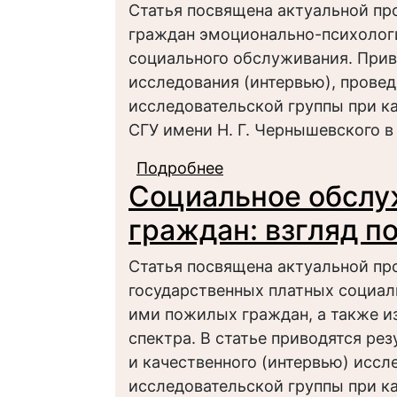
Статья посвящена актуальной пр
граждан эмоционально-психолог
социального обслуживания. Прив
исследования (интервью), провед
исследовательской группы при к
СГУ имени Н. Г. Чернышевского в 
Подробнее
о Социальная поддер
Социальное обслу
психологической сфе
граждан: взгляд п
Статья посвящена актуальной пр
государственных платных социал
ими пожилых граждан, а также и
спектра. В статье приводятся ре
и качественного (интервью) иссл
исследовательской группы при к