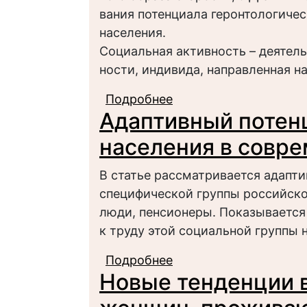
вания потенциала геронтологиче
населения.
Социальная активность – деятель
ности, индивида, направленная н
Подробнее
о Направления социа
Адаптивный потен
населения в совр
В статье рассматривается адапт
специфической группы российско
люди, пенсионеры. Показывается
к труду этой социальной группы 
Подробнее
о Адаптивный потенц
Новые тенденции 
России