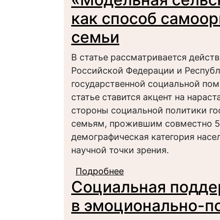
как способ самоо
семьи
В статье рассматривается дейст
Российской Федерации и Республи
государственной социальной по
статье ставится акцент на нарас
стороны социальной политики г
семьям, прожившим совместно 50
демографическая категория насе
научной точки зрения.
Подробнее
о «Модельная сельска
Социальная подде
самоорганизации по
в эмоционально-п