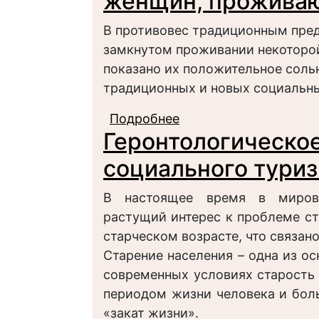
женщин, прожива
В противовес традиционным пред
замкнутом проживании некоторой
показано их положительное соль
традиционных и новых социальны
Подробнее
о Новые тенденции в
Геронтологическо
проживающих соло
социального тури
В настоящее время в мирово
растущий интерес к проблеме ст
старческом возрасте, что связа
Старение населения – одна из о
современных условиях старость
периодом жизни человека и бол
«закат жизни».