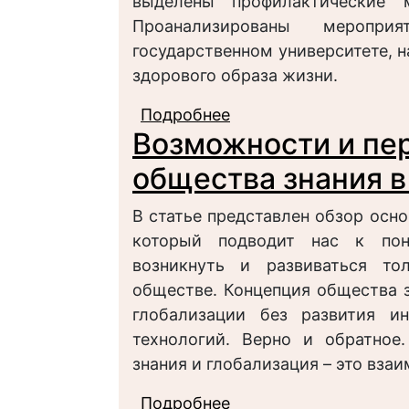
выделены профилактические 
Проанализированы меропри
государственном университете, 
здорового образа жизни.
Подробнее
о К вопросу о форми
Возможности и пе
студенческой молоде
государственного уни
общества знания в
В статье представлен обзор осн
который подводит нас к по
возникнуть и развиваться т
обществе. Концепция общества 
глобализации без развития ин
технологий. Верно и обратное
знания и глобализация – это вз
Подробнее
о Возможности и пер