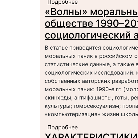
Подробнее
о К вопросу «смысло
«Волны» моральны
гражданской войне
обществе 1990–201
социологический 
В статье приводится социологич
моральных паник в российском о
статистические данные, а также 
социологических исследований: к
собственных авторских разработ
моральных паник: 1990-е гг. (м
скинхеды, антифашисты, готы, р
культуры; гомосексуализм; пропа
«компьютеризация» жизни школьн
Подробнее
о «Волны» моральных
ХАРАКТЕРИСТИКИ
годов: историко-соц