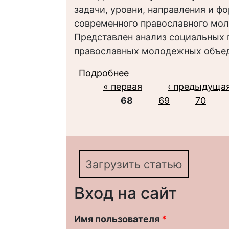
задачи, уровни, направления и ф
современного православного мол
Представлен анализ социальных 
православных молодежных объед
Подробнее
о СОЦИАЛЬНЫЕ ПРА
Страницы
« первая
МОЛОДЕЖЬЮ В РУСС
‹ предыдуща
68
САРАТОВСКОЙ ЕПАР
69
70
Загрузить статью
Вход на сайт
Имя пользователя
*